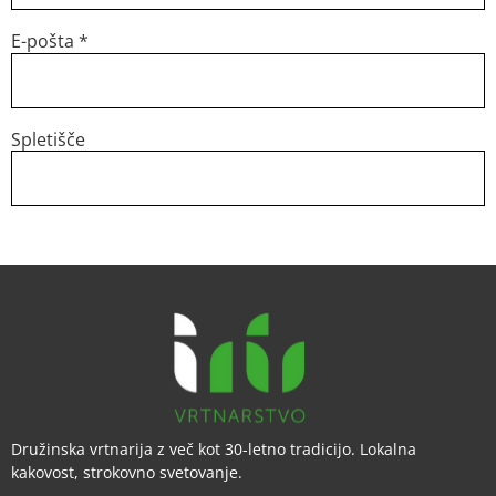
E-pošta
*
Spletišče
Družinska vrtnarija z več kot 30-letno tradicijo. Lokalna
kakovost, strokovno svetovanje.