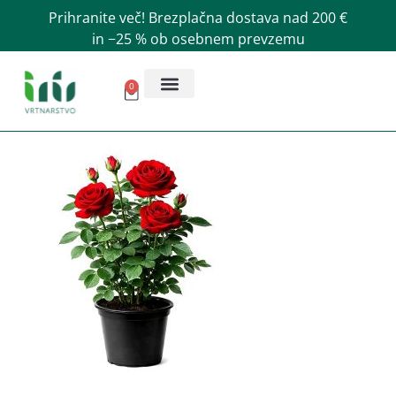
Prihranite več! Brezplačna dostava nad 200 €
in −25 % ob osebnem prevzemu
0