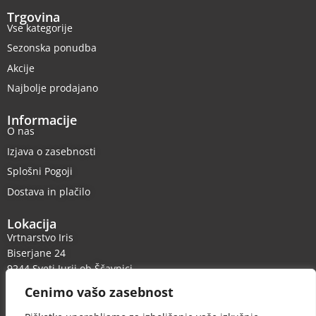
Trgovina
Vse kategorije
Sezonska ponudba
Akcije
Najbolje prodajano
Informacije
O nas
Izjava o zasebnosti
Splošni Pogoji
Dostava in plačilo
Lokacija
Vrtnarstvo Iris
Biserjane 24
9244 Sveti Jurij ob Ščavnici
Cenimo vašo zasebnost
Kontakt
Telefon: +386 31 838 603