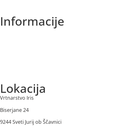
Informacije
O nas
Izjava o zasebnosti
Splošni Pogoji
Dostava in plačilo
Lokacija
Vrtnarstvo Iris
Biserjane 24
9244 Sveti Jurij ob Ščavnici