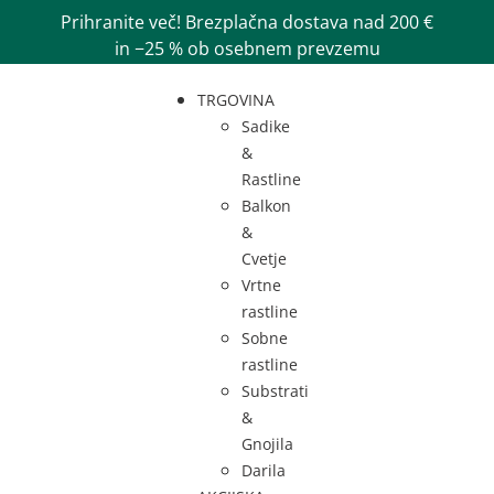
Prihranite več! Brezplačna dostava nad 200 €
in −25 % ob osebnem prevzemu
TRGOVINA
Sadike
&
Rastline
Balkon
&
Cvetje
Vrtne
rastline
Sobne
rastline
Substrati
&
Gnojila
Darila