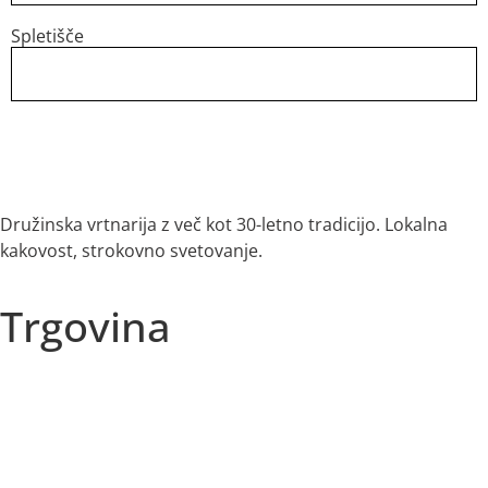
Spletišče
Družinska vrtnarija z več kot 30-letno tradicijo. Lokalna
kakovost, strokovno svetovanje.
Trgovina
Vse kategorije
Sezonska ponudba
Akcije
Najbolje prodajano