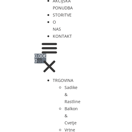
AKCIJSKA
PONUDBA
STORITVE
O
NAS
KONTAKT
0.00
€
0
TRGOVINA
Sadike
&
Rastline
Balkon
&
Cvetje
Vrtne