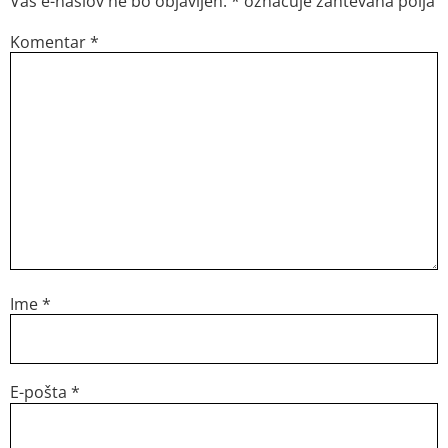
Vaš e-naslov ne bo objavljen.
*
označuje zahtevana polja
Komentar
*
Ime
*
E-pošta
*