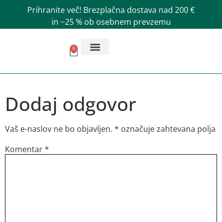
Prihranite več! Brezplačna dostava nad 200 €
in −25 % ob osebnem prevzemu
0
AKCIJSKA PONUDBA
Dodaj odgovor
Vaš e-naslov ne bo objavljen.
*
označuje zahtevana polja
Komentar
*