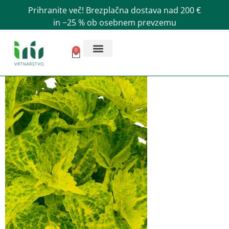
Prihranite več! Brezplačna dostava nad 200 €
in −25 % ob osebnem prevzemu
0