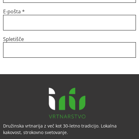
E-pošta
*
Spletišče
Družinska vrtnarija z več kot 30-letno tradicijo. Lokalna
kakovost, strokovno svetovanje.