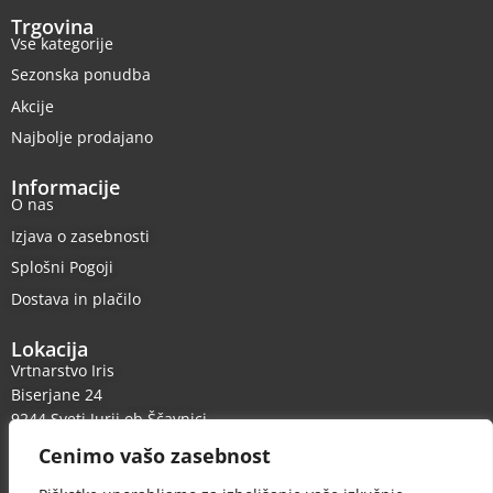
Trgovina
Vse kategorije
Sezonska ponudba
Akcije
Najbolje prodajano
Informacije
O nas
Izjava o zasebnosti
Splošni Pogoji
Dostava in plačilo
Lokacija
Vrtnarstvo Iris
Biserjane 24
9244 Sveti Jurij ob Ščavnici
Cenimo vašo zasebnost
Kontakt
Telefon: +386 31 838 603