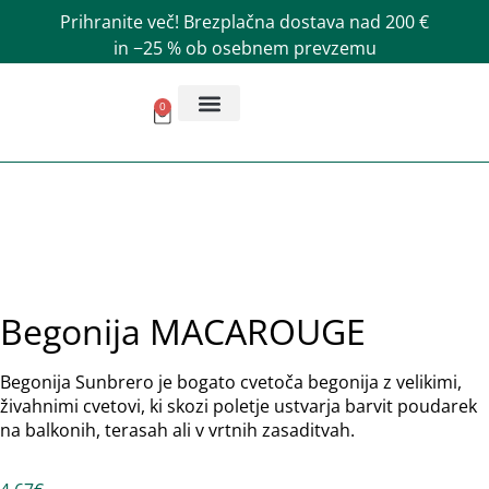
Prihranite več! Brezplačna dostava nad 200 €
in −25 % ob osebnem prevzemu
0
AKCIJSKA PONUDBA
Begonija MACAROUGE
Begonija Sunbrero je bogato cvetoča begonija z velikimi,
živahnimi cvetovi, ki skozi poletje ustvarja barvit poudarek
na balkonih, terasah ali v vrtnih zasaditvah.