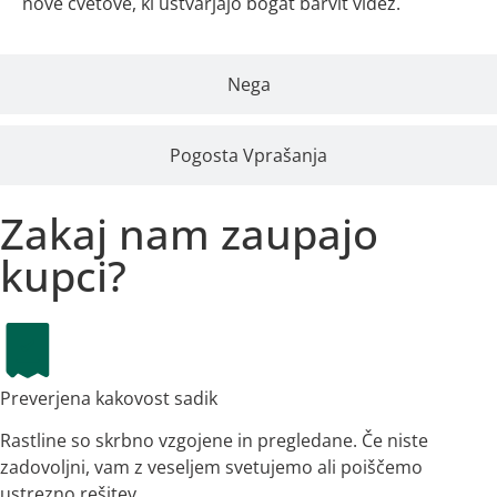
nove cvetove, ki ustvarjajo bogat barvit videz.
Nega
Pogosta Vprašanja
Zakaj nam zaupajo
kupci?
Preverjena kakovost sadik
Rastline so skrbno vzgojene in pregledane. Če niste
zadovoljni, vam z veseljem svetujemo ali poiščemo
ustrezno rešitev.