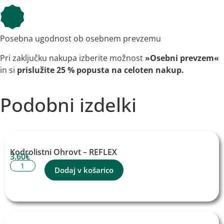
Posebna ugodnost ob osebnem prevzemu
Pri zaključku nakupa izberite možnost
»Osebni prevzem«
in si
prislužite 25 % popusta na celoten nakup.
Podobni izdelki
Kodrolistni Ohrovt – REFLEX
3.60
€
Dodaj v košarico