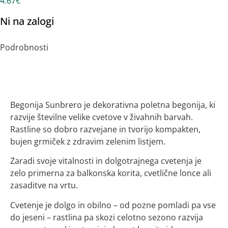
4.67
€
Ni na zalogi
Podrobnosti
Opis
Begonija Sunbrero je dekorativna poletna begonija, ki
razvije številne velike cvetove v živahnih barvah.
Rastline so dobro razvejane in tvorijo kompakten,
bujen grmiček z zdravim zelenim listjem.
Zaradi svoje vitalnosti in dolgotrajnega cvetenja je
zelo primerna za balkonska korita, cvetlične lonce ali
zasaditve na vrtu.
Cvetenje je dolgo in obilno – od pozne pomladi pa vse
do jeseni – rastlina pa skozi celotno sezono razvija