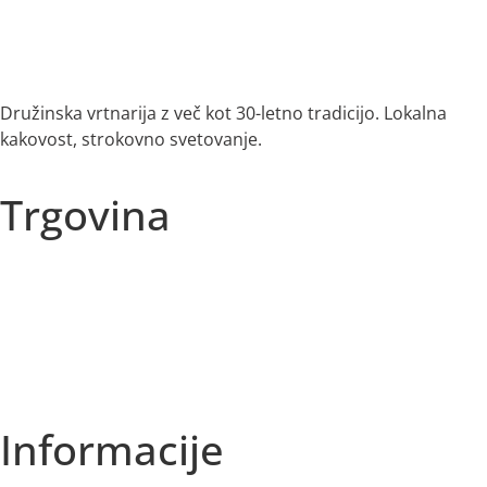
Družinska vrtnarija z več kot 30-letno tradicijo. Lokalna
kakovost, strokovno svetovanje.
Trgovina
Vse kategorije
Sezonska ponudba
Akcije
Najbolje prodajano
Informacije
O nas