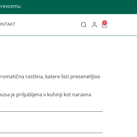
 prevzemu
0
ONTAKT
e
omatična rastlina, katere listi presenetljivo
sa je priljubljena v kuhinji kot naravna