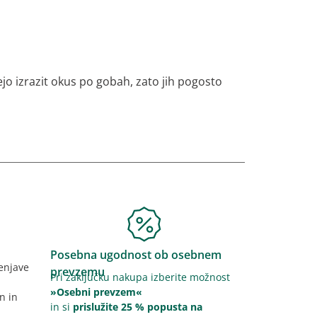
jejo izrazit okus po gobah, zato jih pogosto
Posebna ugodnost ob osebnem
lenjave
prevzemu
Pri zaključku nakupa izberite možnost
»Osebni prevzem«
n in
in si
prislužite 25 % popusta na