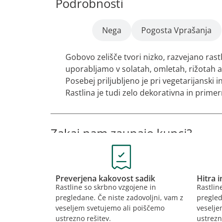
Podrobnosti
Opis
Nega
Pogosta Vprašanja
Gobovo zelišče tvori nizko, razvejano rastl
uporabljamo v solatah, omletah, rižotah a
Posebej priljubljeno je pri vegetarijanski 
Rastlina je tudi zelo dekorativna in primer
Zakaj nam zaupajo kupci?
Preverjena kakovost sadik
Hitra 
Rastline so skrbno vzgojene in
Rastlin
pregledane. Če niste zadovoljni, vam z
pregled
veseljem svetujemo ali poiščemo
veselje
ustrezno rešitev.
ustrezn