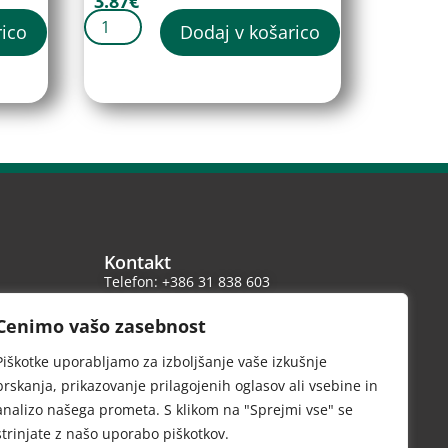
3.87
€
rico
Dodaj v košarico
Kontakt
Telefon: +386 31 838 603
Email: info@vrtnarstvo-iris.com
Cenimo vašo zasebnost
 ob
Spletna stran: www.vrtnarstvo-iris.com
Piškotke uporabljamo za izboljšanje vaše izkušnje
brskanja, prikazovanje prilagojenih oglasov ali vsebine in
analizo našega prometa. S klikom na "Sprejmi vse" se
Zasnovano in izdelano pri INNOVECTO.
strinjate z našo uporabo piškotkov.