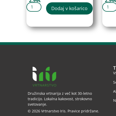
2.94
€
2.94
Dodaj v košarico
T
V
S
A
Družinska vrtnarija z več kot 30-letno
tradicijo. Lokalna kakovost, strokovno
N
svetovanje.
© 2026 Vrtnarstvo Iris. Pravice pridržane.