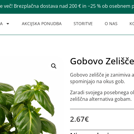
te več! Brezplačna dostava nad 200 € in −25 % ob osebnem
NA
AKCIJSKA PONUDBA
STORITVE
O NAS
K
Gobovo Zelišč
Gobovo zelišče je zanimiva ar
spominjajo na okus gob.
Zaradi svojega posebnega oku
zeliščna alternativa gobam.
2.67
€