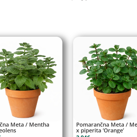
lčna Meta / Mentha
Pomarančna Meta / M
eolens
x piperita ‘Orange’