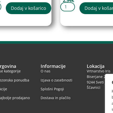
€
2.94
€
Dodaj v košarico
Dodaj v koša
rgovina
Informacije
Lokacija
se kategorije
O nas
Vrtnarstvo Iris
Biserjane 24
ezonska ponudba
Izjava o zasebnosti
9244 Sveti Jurij
Ščavnici
kcije
Splošni Pogoji
ajbolje prodajano
Dostava in plačilo