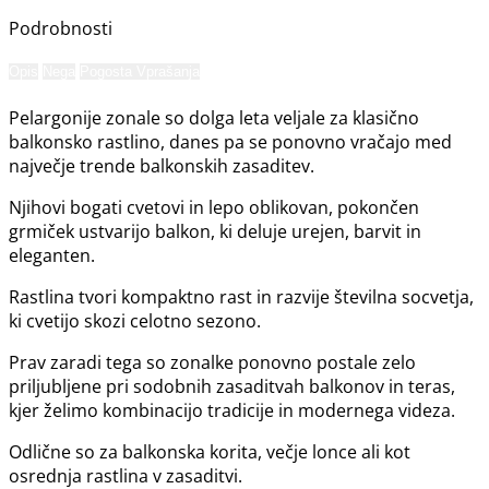
Podrobnosti
Opis
Nega
Pogosta Vprašanja
Pelargonije zonale so dolga leta veljale za klasično
balkonsko rastlino, danes pa se ponovno vračajo med
največje trende balkonskih zasaditev.
Njihovi bogati cvetovi in lepo oblikovan, pokončen
grmiček ustvarijo balkon, ki deluje urejen, barvit in
eleganten.
Rastlina tvori kompaktno rast in razvije številna socvetja,
ki cvetijo skozi celotno sezono.
Prav zaradi tega so zonalke ponovno postale zelo
priljubljene pri sodobnih zasaditvah balkonov in teras,
kjer želimo kombinacijo tradicije in modernega videza.
Odlične so za balkonska korita, večje lonce ali kot
osrednja rastlina v zasaditvi.