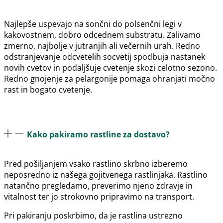
Najlepše uspevajo na sončni do polsenčni legi v
kakovostnem, dobro odcednem substratu. Zalivamo
zmerno, najbolje v jutranjih ali večernih urah. Redno
odstranjevanje odcvetelih socvetij spodbuja nastanek
novih cvetov in podaljšuje cvetenje skozi celotno sezono.
Redno gnojenje za pelargonije pomaga ohranjati močno
rast in bogato cvetenje.
Kako pakiramo rastline za dostavo?
Pred pošiljanjem vsako rastlino skrbno izberemo
neposredno iz našega gojitvenega rastlinjaka. Rastlino
natančno pregledamo, preverimo njeno zdravje in
vitalnost ter jo strokovno pripravimo na transport.
Pri pakiranju poskrbimo, da je rastlina ustrezno