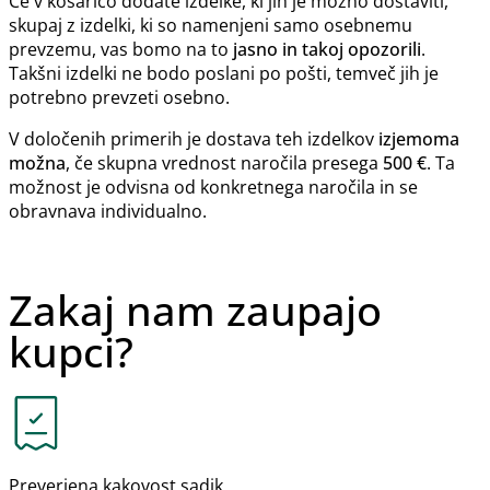
Če v košarico dodate izdelke, ki jih je možno dostaviti,
skupaj z izdelki, ki so namenjeni samo osebnemu
prevzemu, vas bomo na to
jasno in takoj opozorili
.
Takšni izdelki ne bodo poslani po pošti, temveč jih je
potrebno prevzeti osebno.
V določenih primerih je dostava teh izdelkov
izjemoma
možna
, če skupna vrednost naročila presega
500 €
. Ta
možnost je odvisna od konkretnega naročila in se
obravnava individualno.
Zakaj nam zaupajo
kupci?
Preverjena kakovost sadik