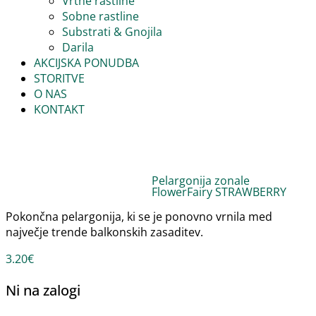
Vrtne rastline
Sobne rastline
Substrati & Gnojila
Darila
AKCIJSKA PONUDBA
STORITVE
O NAS
KONTAKT
Pelargonija zonale
FlowerFairy STRAWBERRY
Pokončna pelargonija, ki se je ponovno vrnila med
največje trende balkonskih zasaditev.
3.20
€
Ni na zalogi