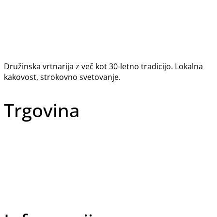
Družinska vrtnarija z več kot 30-letno tradicijo. Lokalna
kakovost, strokovno svetovanje.
Trgovina
Vse kategorije
Sezonska ponudba
Akcije
Najbolje prodajano