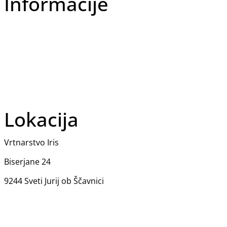
Informacije
O nas
Izjava o zasebnosti
Splošni Pogoji
Dostava in plačilo
Lokacija
Vrtnarstvo Iris
Biserjane 24
9244 Sveti Jurij ob Ščavnici