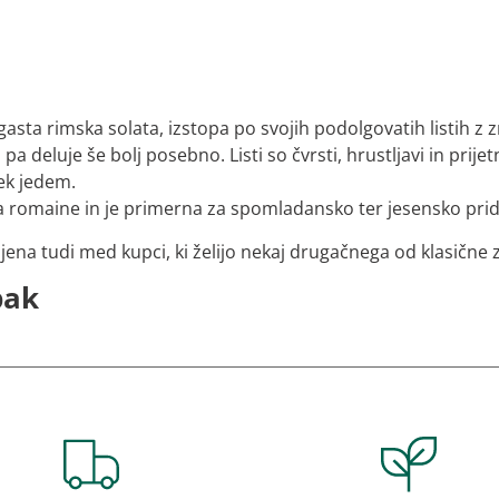
gasta rimska solata, izstopa po svojih podolgovatih listih z 
pa deluje še bolj posebno. Listi so čvrsti, hrustljavi in prij
tek jedem.
a romaine in je primerna za spomladansko ter jesensko prid
ljena tudi med kupci, ki želijo nekaj drugačnega od klasične 
pak