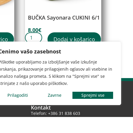
BUČKA Sayonara CUKINI 6/1
8.00
€
rico
Dodaj v košarico
Cenimo vašo zasebnost
Piškotke uporabljamo za izboljšanje vaše izkušnje
brskanja, prikazovanje prilagojenih oglasov ali vsebine in
analizo našega prometa. S klikom na "Sprejmi vse" se
strinjate z našo uporabo piškotkov.
Prilagoditi
Zavrne
Sprejmi vse
Kontakt
Telefon: +386 31 838 603
Email: info@vrtnarstvo-iris.com
 ob
Spletna stran: www.vrtnarstvo-iris.com