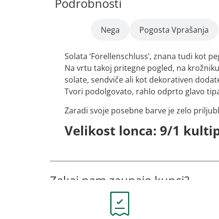
Podrobnosti
Opis
Nega
Pogosta Vprašanja
Solata ‘Forellenschluss’, znana tudi kot pe
Na vrtu takoj pritegne pogled, na krožniku 
solate, sendviče ali kot dekorativen doda
Tvori podolgovato, rahlo odprto glavo tip
Zaradi svoje posebne barve je zelo priljub
Velikost lonca: 9/1 kulti
Zakaj nam zaupajo kupci?