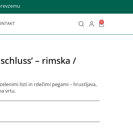
 prevzemu
0
ONTAKT
nschluss’ – rimska /
elenimi listi in rdečimi pegami – hrustljava,
a vrtu.