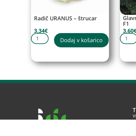
Glav
Radič URANUS – štrucar
F1
3.60
3.34
€
Dodaj v košarico
T
V
S