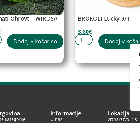
nati Ohrovt – WIROSA
BROKOLI Lucky 9/1
€
3.60
€
Dodaj v košarico
Dodaj v koša
rgovina
Informacije
Lokacija
se kategorije
O nas
Vrtnarstvo Iris
Biserjane 24
ezonska ponudba
Izjava o zasebnosti
9244 Sveti Jurij
Ščavnici