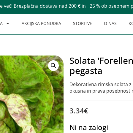
te več! Brezplačna dostava nad 200 € in −25 % ob osebnem
NA
AKCIJSKA PONUDBA
STORITVE
O NAS
K
Solata ‘Forelle
pegasta
Dekorativna rimska solata z z
okusna in prava posebnost n
3.34
€
Ni na zalogi