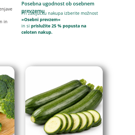
Posebna ugodnost ob osebnem
lenjave
prevzemu
Pri zaključku nakupa izberite možnost
»Osebni prevzem«
n in
in si
prislužite 25 % popusta na
celoten nakup.