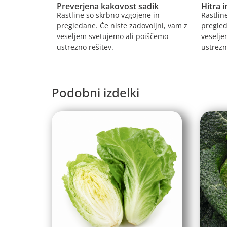
Preverjena kakovost sadik
Hitra 
Rastline so skrbno vzgojene in
Rastlin
pregledane. Če niste zadovoljni, vam z
pregled
veseljem svetujemo ali poiščemo
veselje
ustrezno rešitev.
ustrezn
Podobni izdelki