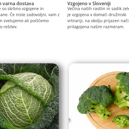
in varna dostava
Vzgojeno v Sloveniji
e so skrbno vzgojene in
Večina naših rastlin in sadik ze
ane. Če niste zadovoljni, vam z
je vzgojena v domači družinski
m svetujemo ali poiščemo
vrtnariji, na okolju prijazen nači
o rešitev.
prilagojena našim razmeram.