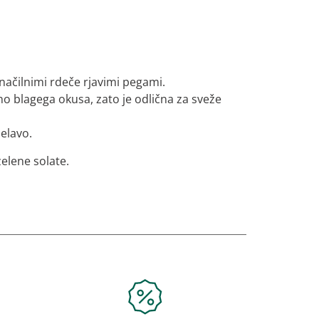
značilnimi rdeče rjavimi pegami.
etno blagega okusa, zato je odlična za sveže
elavo.
zelene solate.