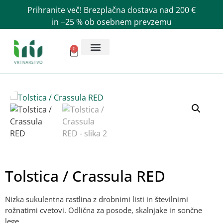
Prihranite več! Brezplačna dostava nad 200 €
in −25 % ob osebnem prevzemu
0
Tolstica / Crassula RED
Nizka sukulentna rastlina z drobnimi listi in številnimi
rožnatimi cvetovi. Odlična za posode, skalnjake in sončne
lege.