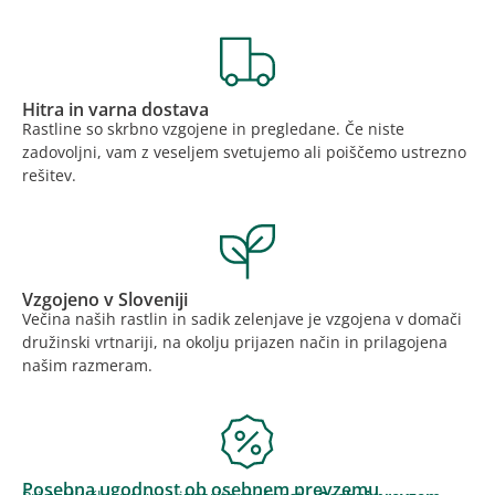
Hitra in varna dostava
Rastline so skrbno vzgojene in pregledane. Če niste
zadovoljni, vam z veseljem svetujemo ali poiščemo ustrezno
rešitev.
Vzgojeno v Sloveniji
Večina naših rastlin in sadik zelenjave je vzgojena v domači
družinski vrtnariji, na okolju prijazen način in prilagojena
našim razmeram.
Posebna ugodnost ob osebnem prevzemu