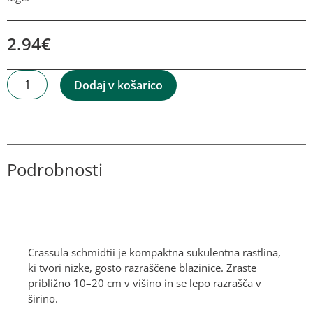
2.94
€
Dodaj v košarico
Podrobnosti
Opis
Crassula schmidtii je kompaktna sukulentna rastlina,
ki tvori nizke, gosto razraščene blazinice. Zraste
približno 10–20 cm v višino in se lepo razrašča v
širino.