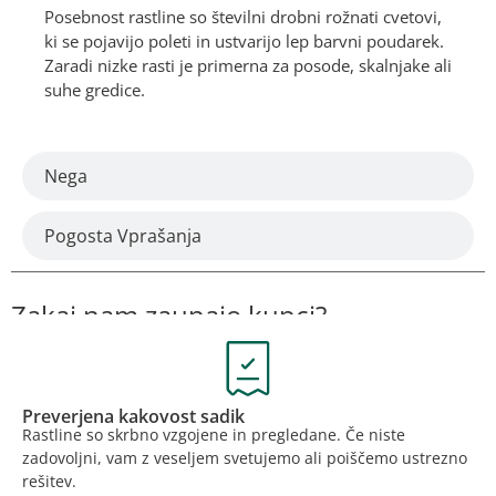
Posebnost rastline so številni drobni rožnati cvetovi,
ki se pojavijo poleti in ustvarijo lep barvni poudarek.
Zaradi nizke rasti je primerna za posode, skalnjake ali
suhe gredice.
Nega
Pogosta Vprašanja
Zakaj nam zaupajo kupci?
Preverjena kakovost sadik
Rastline so skrbno vzgojene in pregledane. Če niste
zadovoljni, vam z veseljem svetujemo ali poiščemo ustrezno
rešitev.