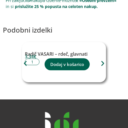
Pri zaključku nakupa izberite možnost
»Osebni prevzem«
in si
prislužite 25 % popusta na celoten nakup.
Podobni izdelki
Radič VASARI – rdeč, glavnati
Radi
3.34
€
3.34
Dodaj v košarico