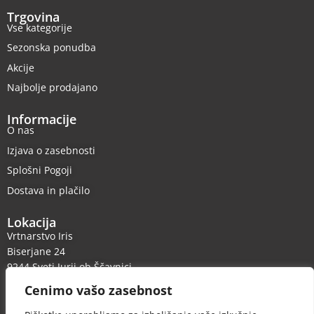
Trgovina
Vse kategorije
Sezonska ponudba
Akcije
Najbolje prodajano
Informacije
O nas
Izjava o zasebnosti
Splošni Pogoji
Dostava in plačilo
Lokacija
Vrtnarstvo Iris
Biserjane 24
9244 Sveti Jurij ob Ščavnici
Cenimo vašo zasebnost
Kontakt
Telefon: +386 31 838 603