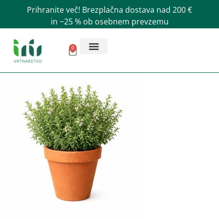
Prihranite več! Brezplačna dostava nad 200 €
in −25 % ob osebnem prevzemu
0