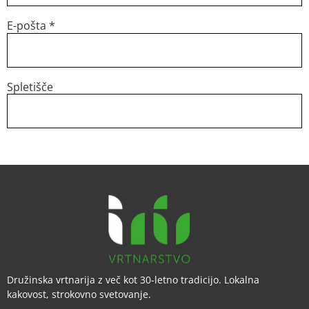
E-pošta
*
Spletišče
Družinska vrtnarija z več kot 30-letno tradicijo. Lokalna
kakovost, strokovno svetovanje.