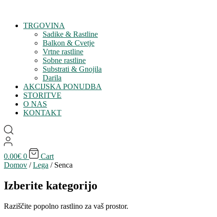
TRGOVINA
Sadike & Rastline
Balkon & Cvetje
Vrtne rastline
Sobne rastline
Substrati & Gnojila
Darila
AKCIJSKA PONUDBA
STORITVE
O NAS
KONTAKT
0.00
€
0
Cart
Domov
/
Lega
/ Senca
Izberite kategorijo
Raziščite popolno rastlino za vaš prostor.