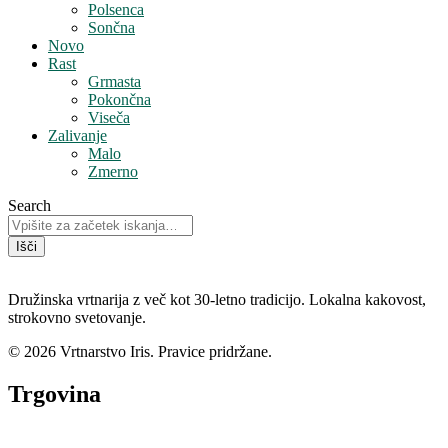
Polsenca
Sončna
Novo
Rast
Grmasta
Pokončna
Viseča
Zalivanje
Malo
Zmerno
Search
Išči
Družinska vrtnarija z več kot 30-letno tradicijo. Lokalna kakovost,
strokovno svetovanje.
© 2026 Vrtnarstvo Iris. Pravice pridržane.
Trgovina
Vse kategorije