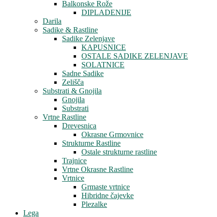
Balkonske Rože
DIPLADENIJE
Darila
Sadike & Rastline
Sadike Zelenjave
KAPUSNICE
OSTALE SADIKE ZELENJAVE
SOLATNICE
Sadne Sadike
Zelišča
Substrati & Gnojila
Gnojila
Substrati
Vrtne Rastline
Drevesnica
Okrasne Grmovnice
Strukturne Rastline
Ostale strukturne rastline
Trajnice
Vrtne Okrasne Rastline
Vrtnice
Grmaste vrtnice
Hibridne čajevke
Plezalke
Lega