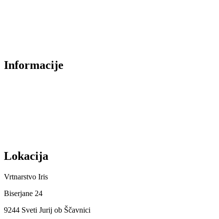
Sezonska ponudba
Akcije
Najbolje prodajano
Informacije
O nas
Izjava o zasebnosti
Splošni Pogoji
Dostava in plačilo
Lokacija
Vrtnarstvo Iris
Biserjane 24
9244 Sveti Jurij ob Ščavnici