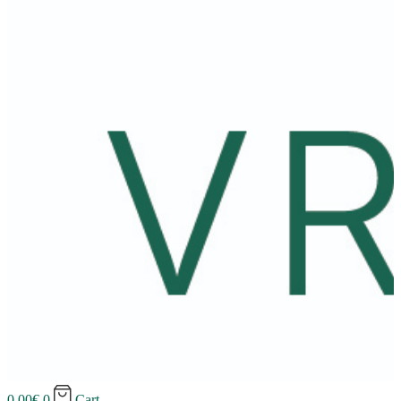
0.00
€
0
Cart