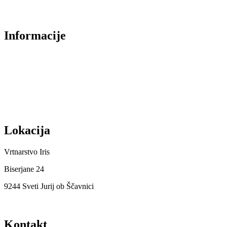
Najbolje prodajano
Informacije
O nas
Izjava o zasebnosti
Splošni Pogoji
Dostava in plačilo
Lokacija
Vrtnarstvo Iris
Biserjane 24
9244 Sveti Jurij ob Ščavnici
Kontakt