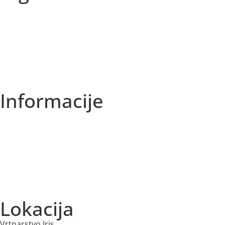
Vse kategorije
Sezonska ponudba
Akcije
Najbolje prodajano
Informacije
O nas
Izjava o zasebnosti
Splošni Pogoji
Dostava in plačilo
Lokacija
Vrtnarstvo Iris