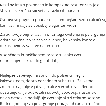
Rastline imajo pokončno in kompaktno rast ter razvijejo
številna razkošna socvetja v različnih barvah.
Cvetovi so pogosto poudarjeni s temnejšimi vzorci ali očesi,
kar rastlini daje še posebej eleganten videz.
Zaradi svoje bujne rasti in izrazitega cvetenja je pelargonija
Aristo odlična izbira za večje lonce, balkonska korita ali
dekorativne zasaditve na terasah.
V sončnem in zaščitenem prostoru lahko cveti
neprekinjeno skozi dolgo obdobje.
Najlepše uspevajo na sončni do polsenčni legi v
kakovostnem, dobro odcednem substratu. Zalivamo
zmerno, najbolje v jutranjih ali večernih urah. Redno
odstranjevanje odcvetelih socvetij spodbuja nastanek
novih cvetov in podaljšuje cvetenje skozi celotno sezono.
Redno gnojenje za pelargonije pomaga ohranjati močno