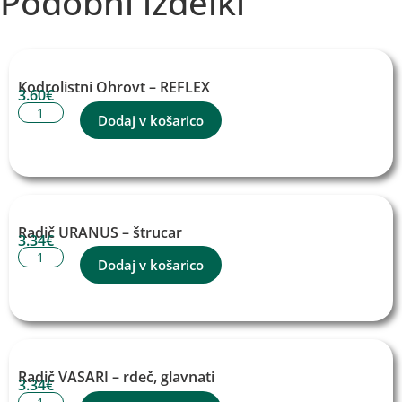
Podobni izdelki
Kodrolistni Ohrovt – REFLEX
3.60
€
Dodaj v košarico
Radič URANUS – štrucar
3.34
€
Dodaj v košarico
Radič VASARI – rdeč, glavnati
3.34
€