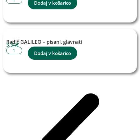
Dodaj v košarico
Radič GALILEO – pisani, glavnati
3.34
€
Dodaj v košarico