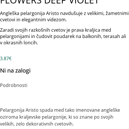
Angleška pelargonija Aristo navdušuje z velikimi, žametnimi
cvetovi in elegantnim videzom.
Zaradi svojih razkošnih cvetov je prava kraljica med
pelargonijami in čudovit poudarek na balkonih, terasah ali
v okrasnih loncih.
3.87
€
Ni na zalogi
Podrobnosti
Opis
Nega
Pogosta Vprašanja
Pelargonija Aristo spada med tako imenovane angleške
oziroma kraljevske pelargonije, ki so znane po svojih
velikih, zelo dekorativnih cvetovih.