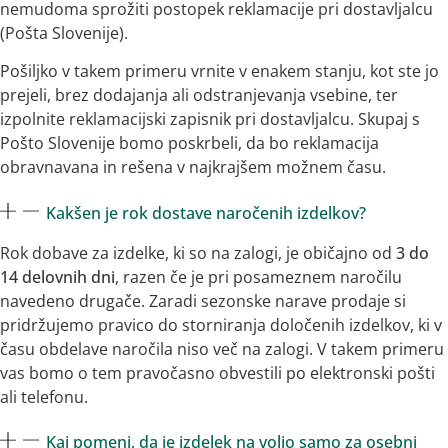
nemudoma sprožiti postopek reklamacije pri dostavljalcu
(Pošta Slovenije).
Pošiljko v takem primeru vrnite v enakem stanju, kot ste jo
prejeli, brez dodajanja ali odstranjevanja vsebine, ter
izpolnite reklamacijski zapisnik pri dostavljalcu. Skupaj s
Pošto Slovenije bomo poskrbeli, da bo reklamacija
obravnavana in rešena v najkrajšem možnem času.
Kakšen je rok dostave naročenih izdelkov?
Rok dobave za izdelke, ki so na zalogi, je običajno od
3 do
14 delovnih dni
, razen če je pri posameznem naročilu
navedeno drugače. Zaradi sezonske narave prodaje si
pridržujemo pravico do storniranja določenih izdelkov, ki v
času obdelave naročila niso več na zalogi. V takem primeru
vas bomo o tem pravočasno obvestili po elektronski pošti
ali telefonu.
Kaj pomeni, da je izdelek na voljo samo za osebni