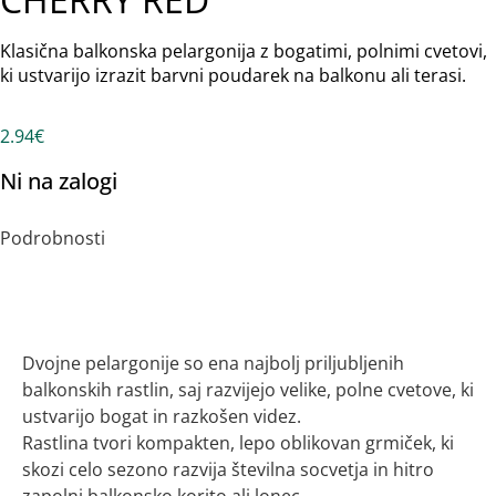
Klasična balkonska pelargonija z bogatimi, polnimi cvetovi,
ki ustvarijo izrazit barvni poudarek na balkonu ali terasi.
2.94
€
Ni na zalogi
Podrobnosti
Opis
Dvojne pelargonije so ena najbolj priljubljenih
balkonskih rastlin, saj razvijejo velike, polne cvetove, ki
ustvarijo bogat in razkošen videz.
Rastlina tvori kompakten, lepo oblikovan grmiček, ki
skozi celo sezono razvija številna socvetja in hitro
zapolni balkonsko korito ali lonec.