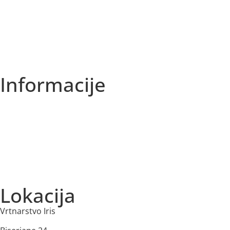
Sezonska ponudba
Akcije
Najbolje prodajano
Informacije
O nas
Izjava o zasebnosti
Splošni Pogoji
Dostava in plačilo
Lokacija
Vrtnarstvo Iris