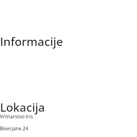
Akcije
Najbolje prodajano
Informacije
O nas
Izjava o zasebnosti
Splošni Pogoji
Dostava in plačilo
Lokacija
Vrtnarstvo Iris
Biserjane 24