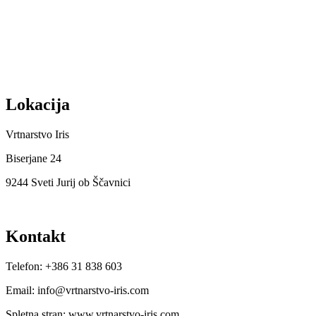
O nas
Izjava o zasebnosti
Splošni Pogoji
Dostava in plačilo
Lokacija
Vrtnarstvo Iris
Biserjane 24
9244 Sveti Jurij ob Ščavnici
Kontakt
Telefon: +386 31 838 603
Email: info@vrtnarstvo-iris.com
Spletna stran: www.vrtnarstvo-iris.com