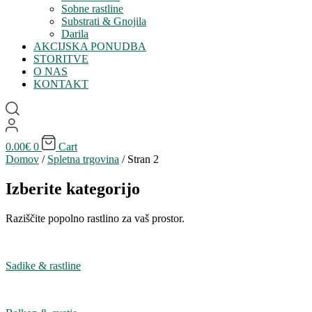
Sobne rastline
Substrati & Gnojila
Darila
AKCIJSKA PONUDBA
STORITVE
O NAS
KONTAKT
0.00
€
0
Cart
Domov
/
Spletna trgovina
/ Stran 2
Izberite kategorijo
Raziščite popolno rastlino za vaš prostor.
Sadike & rastline