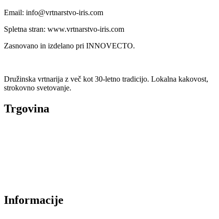
Email: info@vrtnarstvo-iris.com
Spletna stran: www.vrtnarstvo-iris.com
Zasnovano in izdelano pri INNOVECTO.
Družinska vrtnarija z več kot 30-letno tradicijo. Lokalna kakovost,
strokovno svetovanje.
Trgovina
Vse kategorije
Sezonska ponudba
Akcije
Najbolje prodajano
Informacije