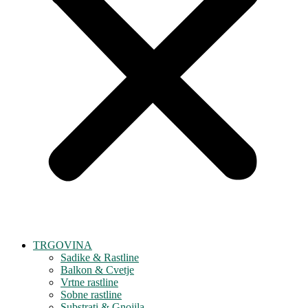
TRGOVINA
Sadike & Rastline
Balkon & Cvetje
Vrtne rastline
Sobne rastline
Substrati & Gnojila