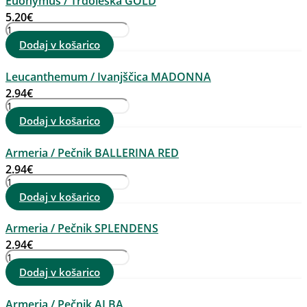
Euonymus / Trdoleska GOLD
5.20
€
Euonymus
/
Dodaj v košarico
Trdoleska
GOLD
Leucanthemum / Ivanjščica MADONNA
količina
2.94
€
Leucanthemum
/
Dodaj v košarico
Ivanjščica
MADONNA
Armeria / Pečnik BALLERINA RED
količina
2.94
€
Armeria
/
Dodaj v košarico
Pečnik
BALLERINA
Armeria / Pečnik SPLENDENS
RED
količina
2.94
€
Armeria
/
Dodaj v košarico
Pečnik
SPLENDENS
Armeria / Pečnik ALBA
količina