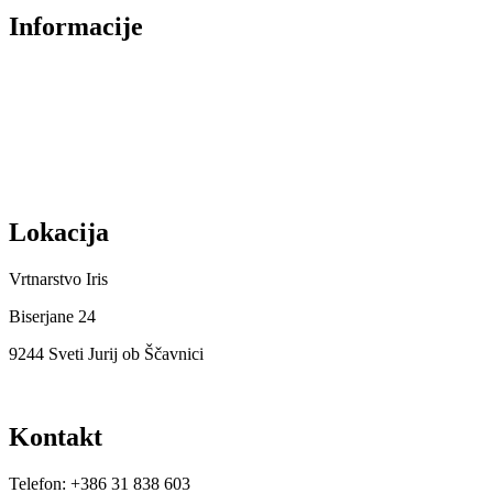
Informacije
O nas
Izjava o zasebnosti
Splošni Pogoji
Dostava in plačilo
Lokacija
Vrtnarstvo Iris
Biserjane 24
9244 Sveti Jurij ob Ščavnici
Kontakt
Telefon: +386 31 838 603