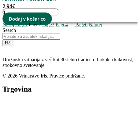
2.94
€
Armeria
/
Dodaj v košarico
Pečnik
Nazaj
Page
1
Page
2
Page
3
Page
4
…
Page
6
Naprej
ALBA
Search
količina
Išči
Družinska vrtnarija z več kot 30-letno tradicijo. Lokalna kakovost,
strokovno svetovanje.
© 2026 Vrtnarstvo Iris. Pravice pridržane.
Trgovina
Vse kategorije
Sezonska ponudba
Akcije
Najbolje prodajano