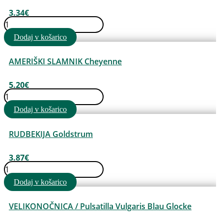
3.34
€
ŠIROKOLISTNA
MREŽICA
Dodaj v košarico
/
Limonium
Tataricum
AMERIŠKI SLAMNIK Cheyenne
količina
5.20
€
AMERIŠKI
SLAMNIK
Dodaj v košarico
Cheyenne
količina
RUDBEKIJA Goldstrum
3.87
€
RUDBEKIJA
Goldstrum
Dodaj v košarico
količina
VELIKONOČNICA / Pulsatilla Vulgaris Blau Glocke