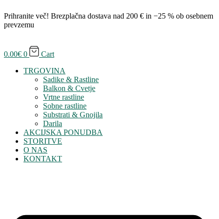
Prihranite več! Brezplačna dostava nad 200 € in −25 % ob osebnem
prevzemu
0.00
€
0
Cart
TRGOVINA
Sadike & Rastline
Balkon & Cvetje
Vrtne rastline
Sobne rastline
Substrati & Gnojila
Darila
AKCIJSKA PONUDBA
STORITVE
O NAS
KONTAKT