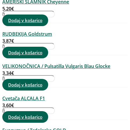
AMERIŠKI SLAMNIK Cheyenne
Tataricum
količina
5.20
€
AMERIŠKI
SLAMNIK
Dodaj v košarico
Cheyenne
količina
RUDBEKIJA Goldstrum
3.87
€
RUDBEKIJA
Goldstrum
Dodaj v košarico
količina
VELIKONOČNICA / Pulsatilla Vulgaris Blau Glocke
3.34
€
VELIKONOČNICA
/
Dodaj v košarico
Pulsatilla
Vulgaris
Cvetača ALCALA F1
Blau
Glocke
3.60
€
količina
Cvetača
ALCALA
Dodaj v košarico
F1
količina